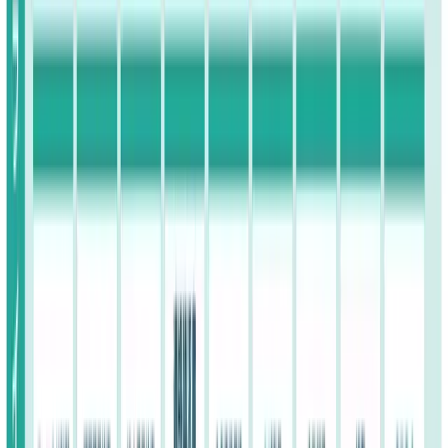
きます！
カンバンプラグイン活用法：プロジェ
クト管理向け
始めに、プロジェクト管理・タスク管理における、カンバン
プラグインの活用事例をご紹介します。
1
.
プロジェクトの進捗管理