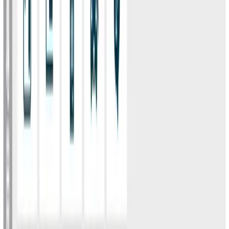
上記のプラグイン設定
:
カードに表示するフィールド
:
受付日時、問い合わせ内容
13
.
原因別クレームの進捗管理