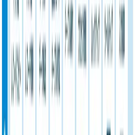
優先度ごとにタスクを整理することで、「今すぐ対応すべき
タスク」が明確になります。条件付き色変え機能を併用すれ
ば、期限超過タスクを目立たせることも可能です。タスクが
多く、何から手を付けるべきか迷いがちな現場でも、判断ス
ピードを高めることができます。
上記のプラグイン設定
列フィールド
ステータス