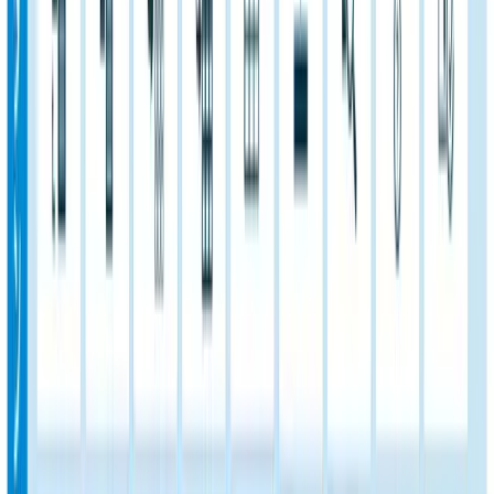
期日ごとにタスクを並べることで、締切が迫っているタスク
をすぐに把握できます。定期的な進捗確認の場でも、「今
週・今月の対応タスク」を素早く洗い出せるため、確認作業
が効率化されます。納期遅延を防ぎたいチームに特に有効な
活用方法です。
上記のプラグイン設定
列フィールド
優先度