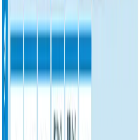
グループフィールド
期日
カードに表示するフィールド
担当者、ステータス
上記のプラグイン設定
:
列フィールド
:
優先度
上記のプラグイン設定
:
グループフィールド
:
期日
上記のプラグイン設定
:
カードに表示するフィールド
:
担当者、ステータス
カンバンプラグイン活用法：営業管理
（SFA）向け
続いて、商談アプリ・リード（見込み顧客）アプリにおける
カンバンプラグイン活用事例をご紹介します。商談アプリに
カンバンプラグインを導入すれば、それぞれの商談のステー
ジを可視化し、全体の状況を把握することが可能です。ま
た、同じアプリで担当者別・確度別といった一覧画面の使い
分けもできます。
6
.
担当者別商談の進捗管理