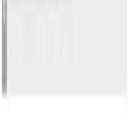
クレームを原因別に整理することで、対応状況の把握だけで
なく、原因分析にも活用できます。同じ原因のクレームが集
中していないかを確認でき、業務改善につなげることが可能
です。クレーム対応の属人化防止にも役立ちます。
上記のプラグイン設定
列フィールド
ステータス
グループフィールド
クレーム種別
カードに表示するフィール
取引先、クレーム内容、対応期
ド
日
上記のプラグイン設定
:
列フィールド
:
ステータス
上記のプラグイン設定
:
グループフィールド
:
クレーム種別
上記のプラグイン設定
:
カードに表示するフィールド