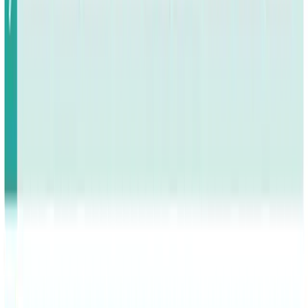
グループフィールド
プロジェクト名
カードに表示するフィールド
担当者、優先度、期日
上記のプラグイン設定
:
列フィールド
:
ステータス
上記のプラグイン設定
:
グループフィールド
:
プロジェクト名
上記のプラグイン設定
:
カードに表示するフィールド
:
担当者、優先度、期日
3
.
担当者別タスクの進捗管理