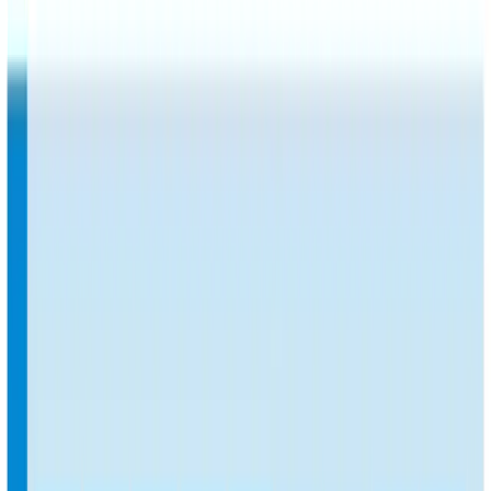
担当者ごとにタスクを並べて表示することで、個々の業務量
や進捗状況を正確に把握できます。「特定の人にタスクが集
中していないか」「遅れが出ているタスクはないか」を感覚
ではなく事実ベースで確認できる点が大きなメリットです。
チーム全体で無理のないタスク配分を行いたい場合におすす
めです。
上記のプラグイン設定