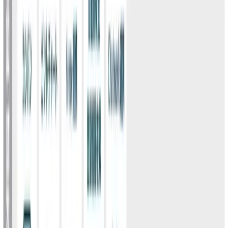
:
ランク
上記のプラグイン設定
:
カードに表示するフィールド
:
代表取締役、電話番号、メールアドレス
12
.
問い合わせ管理