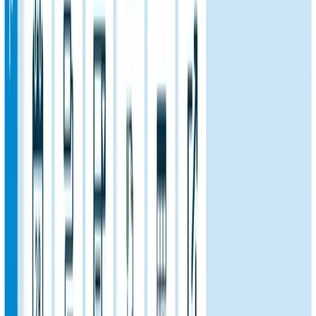
営業担当者ごとに商談を可視化することで、各担当の状況を
一目で把握できます。「誰がどのフェーズの商談をどれくら
い抱えているのか」が分かるため、マネージャーによるフォ
ローやアドバイスがしやすくなります。属人化しがちな営業
活動の見える化に効果的です。
上記のプラグイン設定
列フィールド
ステージ
グループフィールド
担当者
カードに表示するフィールド
取引先、受注確度、商談内容
上記のプラグイン設定
:
列フィールド
:
ステージ
上記のプラグイン設定
:
グループフィールド
:
担当者
上記のプラグイン設定
:
カードに表示するフィールド
:
取引先、受注確度、商談内容
7
.
確度別商談の進捗管理