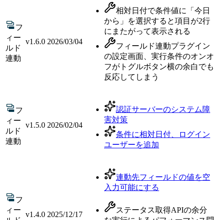
相対日付で条件値に「今日
から」を選択すると項目が2行
フ
にまたがって表示される
ィー
v
1.6.0
2026/03/04
フィールド連動プラグイン
ルド
の設定画面、実行条件のオンオ
連動
フがトグルボタン横の余白でも
反応してしまう
認証サーバーのシステム障
フ
害対策
ィー
v
1.5.0
2026/02/04
ルド
条件に相対日付、ログイン
連動
ユーザーを追加
連動先フィールドの値を空
入力可能にする
フ
ィー
ステータス取得APIの余分
v
1.4.0
2025/12/17