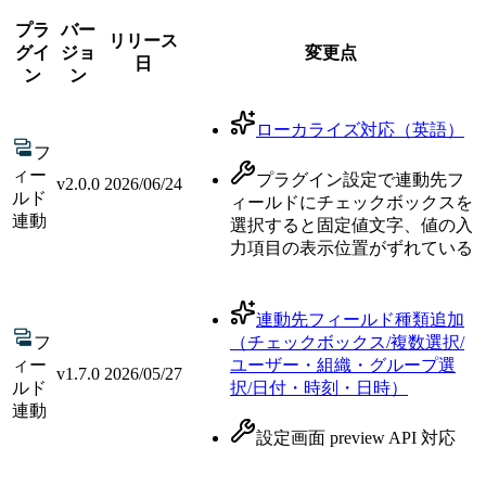
プラ
バー
リリース
グイ
ジョ
変更点
日
ン
ン
ローカライズ対応（英語）
フ
ィー
プラグイン設定で連動先フ
v
2.0.0
2026/06/24
ルド
ィールドにチェックボックスを
連動
選択すると固定値文字、値の入
力項目の表示位置がずれている
連動先フィールド種類追加
フ
（チェックボックス/複数選択/
ィー
ユーザー・組織・グループ選
v
1.7.0
2026/05/27
ルド
択/日付・時刻・日時）
連動
設定画面 preview API 対応