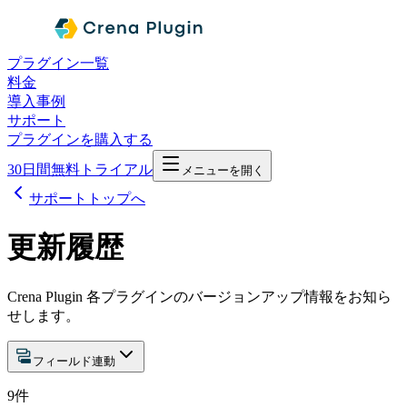
プラグイン一覧
料金
導入事例
サポート
プラグインを購入する
30日間無料トライアル
メニューを開く
サポートトップへ
更新履歴
Crena Plugin 各プラグインのバージョンアップ情報をお知ら
せします。
フィールド連動
9
件