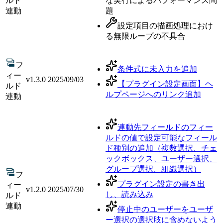
ルド
な実行によるパフォーマンス問
連動
題
設定項目の描画処理におけ
る無限ループの不具合
フ
条件式に未入力を追加
ィー
v
1.3.0
2025/09/03
【プラグイン設定画面】ヘ
ルド
ルプページへのリンク追加
連動
連動先フィールドのフィー
ルドの値で設定可能なフィール
ド種別の追加（複数選択、チェ
ックボックス、ユーザー選択、
グループ選択、組織選択）
フ
プラグイン設定の書き出
ィー
v
1.2.0
2025/07/30
し、読み込み
ルド
連動
停止中のユーザーをユーザ
ー選択の選択肢に含めないよう